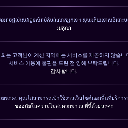
ុំមិនអាចផ្តល់សេវាជូនសំរាប់តំបន់លោកអ្នកទេ។ សូមអភ័យទោសចំពោះបញ
អរគុណ
희는 고객님이 계신 지역에는 서비스를 제공하지 않습니
서비스 이용에 불편을 드린 점 양해 부탁드립니다.
감사합니다.
วยนะคะ คุณไม่สามารถเข้าใช้งานเว็บไซต์นอกพื้นที่บริการ
ขออภัยในความไม่สะดวกมา ณ ที่นี้ด้วยนะคะ