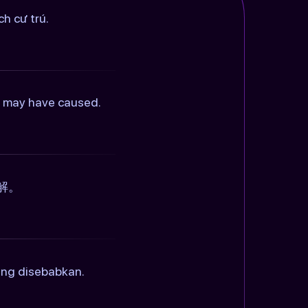
h cư trú.
is may have caused.
解。
ang disebabkan.