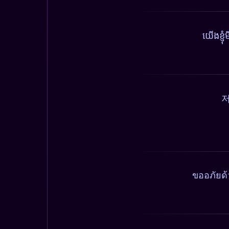
យើងខ្ញ
저
ขออภัยด้