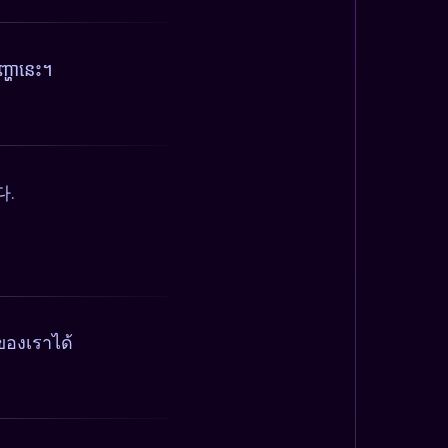
្ហានេះ។
다.
ของเราได้