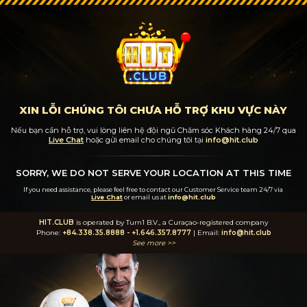
XIN LỖI CHÚNG TÔI CHƯA HỖ TRỢ KHU VỰC NÀY
Nếu bạn cần hỗ trợ, vui lòng liên hệ đội ngũ Chăm sóc Khách hàng 24/7
qua
Live Chat
hoặc gửi email cho chúng tôi tại
info@hit.club
SORRY, WE DO NOT SERVE YOUR LOCATION AT THIS TIME
If you need assistance, please feel free to contact our Customer Service team 24/7
via
Live Chat
or email us at
info@hit.club
HIT.CLUB
is operated by Turn1 B.V., a Curaçao-registered company
Phone:
+84.338.35.8888
-
+1.646.357.8777
| Email:
info@hit.club
See more >>