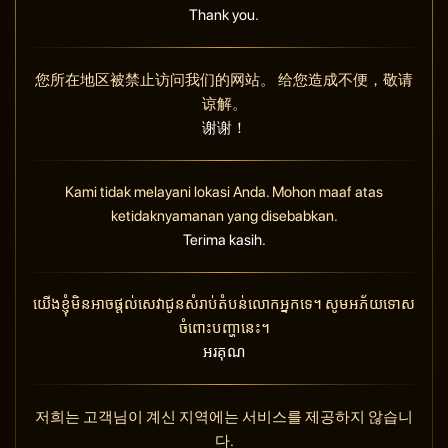
Thank you.
您所在地区被禁止访问我们的网站。 给您造成不便，敬请
谅解。
谢谢！
Kami tidak melayani lokasi Anda. Mohon maaf atas
ketidaknyamanan yang disebabkan.
Terima kasih.
យើងខ្ញុំមិនអាចផ្តល់សេវាជូនសំរាប់តំបន់លោកអ្នកទេ។ សូមអភ័យទោស
ចំពោះបញ្ហានេះ។
អរគុណ
저희는 고객님이 계신 지역에는 서비스를 제공하지 않습니
다.