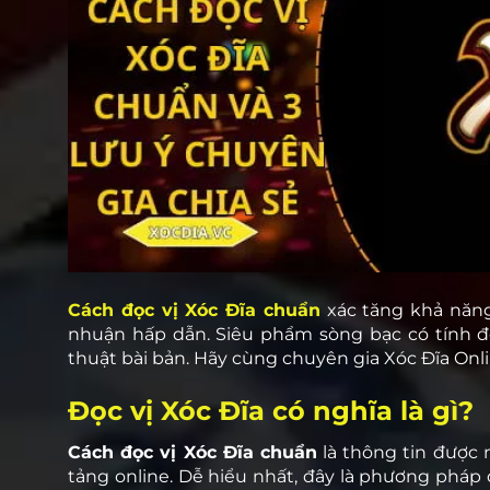
Cách đọc vị Xóc Đĩa chuẩn
xác tăng khả năng
nhuận hấp dẫn. Siêu phẩm sòng bạc có tính đ
thuật bài bản. Hãy cùng chuyên gia Xóc Đĩa Onl
Đọc vị Xóc Đĩa có nghĩa là gì?
Cách đọc vị Xóc Đĩa chuẩn
là thông tin được 
tảng online. Dễ hiểu nhất, đây là phương pháp