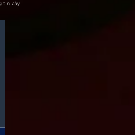
 tin cậy