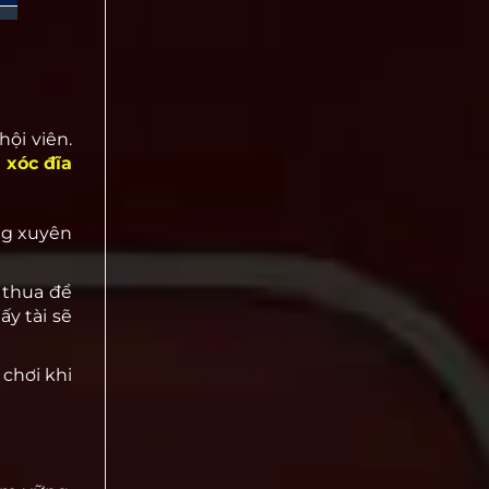
ội viên.
 xóc đĩa
ng xuyên
 thua để
y tài sẽ
chơi khi