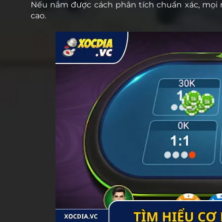
Nếu nắm được cách phân tích chuẩn xác, mọi n
cao.