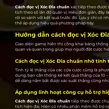
Cách đọc vị Xóc Đĩa chuẩn
xác tiếp theo được
tích theo số lần đổ quân vị. Hiểu đơn giản, đây
rồi so sánh với kết quả trước đó. Lưu ý chỉ có n
thể áp dụng hiệu quả phương pháp này.
Hướng dẫn cách đọc vị Xóc Đĩ
Giao diện game hiển thị công khai bảng thống 
quan và quan trọng giúp mọi người đặt cược hiệ
Cách đọc vị Xóc Đĩa chuẩn nhờ tính t
Tính tỷ lệ thắng của các cửa cược cũng là phư
dụng, bạn cần thống kê kết quả thắng của 10 – 2
dễ dàng nắm bắt được xác suất thắng cũng như tầ
Áp dụng linh hoạt công cụ hỗ trợ hi
Cách đọc vị Xóc Đĩa chuẩn
tiếp theo được chu
tích hiện đại. Hiện có nhiều phần mềm hỗ trợ ng