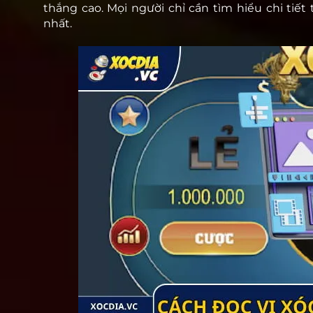
thắng cao. Mọi người chỉ cần tìm hiểu chi tiế
nhất.