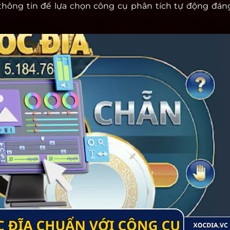
t thông tin để lựa chọn công cụ phân tích tự động đáng