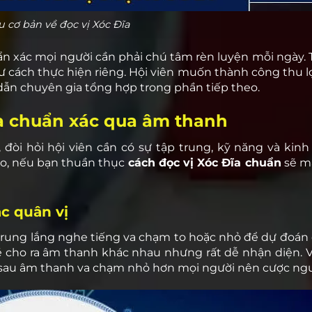
u cơ bản về đọc vị Xóc Đĩa
n xác mọi người cần phải chú tâm rèn luyện mỗi ngày. 
ư cách thực hiện riêng. Hội viên muốn thành công thu l
ẫn chuyên gia tổng hợp trong phần tiếp theo.
a chuẩn xác qua âm thanh
 đòi hỏi hội viên cần có sự tập trung, kỹ năng và kin
cao, nếu bạn thuần thục
cách đọc vị Xóc Đĩa chuẩn
sẽ m
c quân vị
p trung lắng nghe tiếng va chạm to hoặc nhỏ để dự đoán 
sẽ cho ra âm thanh khác nhau nhưng rất dễ nhận diện. V
án sau âm thanh va chạm nhỏ hơn mọi người nên cược ngượ