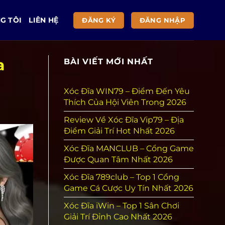
G TÔI
LIÊN HỆ
ĐĂNG KÝ
ĐĂNG NHẬP
a
BÀI VIẾT MỚI NHẤT
Xóc Đĩa WIN79 – Điểm Đến Yêu
Thích Của Hội Viên Trong 2026
Review Về Xóc Đĩa Vip79 – Địa
Điểm Giải Trí Hot Nhất 2026
Xóc Đĩa MANCLUB – Cổng Game
Được Quan Tâm Nhất 2026
Xóc Đĩa 789club – Top 1 Cổng
Game Cá Cược Uy Tín Nhất 2026
Xóc Đĩa iWin – Top 1 Sân Chơi
Giải Trí Đỉnh Cao Nhất 2026