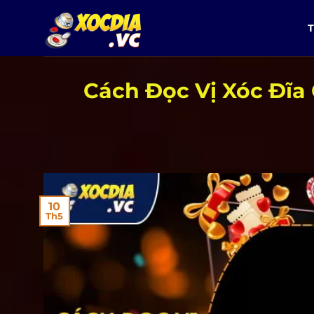
Bỏ
qua
nội
dung
Cách Đọc Vị Xóc Đĩa
10
Th5