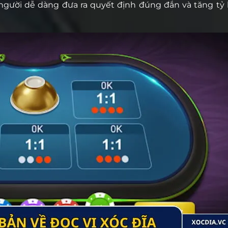
gười dễ dàng đưa ra quyết định đúng đắn và tăng tỷ 