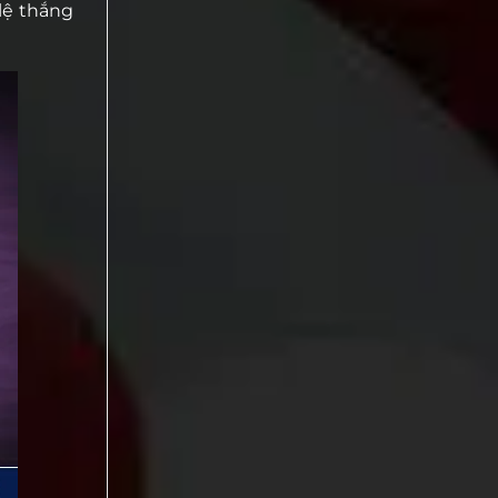
lệ thắng