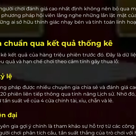
 người chơi đánh giá cao nhất định không nên bỏ qua 
 là phương pháp hội viên lắng nghe những lần lật mặt củ
hững ai sở hữu thính giác nhạy bén và tính toán linh ho
a chuẩn qua kết quả thống kê
kê kết quả của hàng triệu phiên trước đó. Đây là dữ li
u quả và hạn chế chơi theo cảm tính gây thua lỗ:
ỷ lệ
ơng pháp được nhiều chuyên gia chia sẻ và đánh giá cao
0 phiên liên tiếp thông qua tính năng Lịch sử. Nhờ đó,
n suất về của 4 cửa chính tài, xỉu, chẵn và lẻ.
ện đại
yên gia gợi ý chính là tham khảo sự hỗ trợ từ các công
ười chơi phân tích cầu, tần suất thắng của trò chơi với