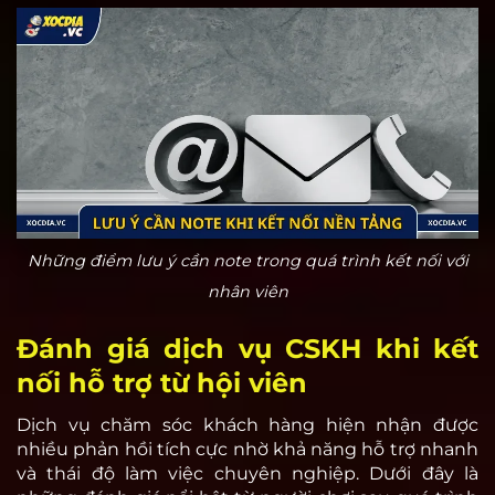
Những điểm lưu ý cần note trong quá trình kết nối với
nhân viên
Đánh giá dịch vụ CSKH khi kết
nối hỗ trợ từ hội viên
Dịch vụ chăm sóc khách hàng hiện nhận được
nhiều phản hồi tích cực nhờ khả năng hỗ trợ nhanh
và thái độ làm việc chuyên nghiệp. Dưới đây là