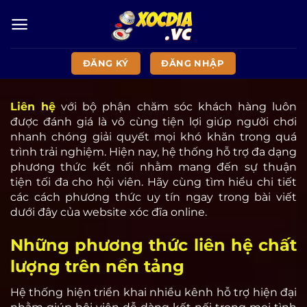
Bỏ
qua
nội
dung
ĐĂNG KÝ
ĐĂNG NHẬP
Liên hệ
với bộ phận chăm sóc khách hàng luôn
được đánh giá là vô cùng tiện lợi giúp người chơi
nhanh chóng giải quyết mọi khó khăn trong quá
trình trải nghiệm. Hiện nay, hệ thống hỗ trợ đa dạng
phương thức kết nối nhằm mang đến sự thuận
tiện tối đa cho hội viên. Hãy cùng tìm hiểu chi tiết
các cách phương thức uy tín ngay trong bài viết
dưới đây của website xóc đĩa online.
Những phương thức liên hệ chất
lượng trên nền tảng
Hệ thống hiện triển khai nhiều kênh hỗ trợ hiện đại