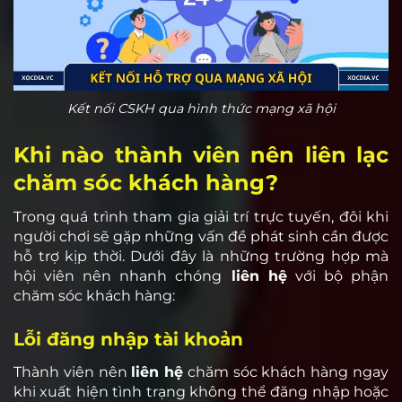
Kết nối CSKH qua hình thức mạng xã hội
Khi nào thành viên nên liên lạc
chăm sóc khách hàng?
Trong quá trình tham gia giải trí trực tuyến, đôi khi
người chơi sẽ gặp những vấn đề phát sinh cần được
hỗ trợ kịp thời. Dưới đây là những trường hợp mà
hội viên nên nhanh chóng
liên hệ
với bộ phận
chăm sóc khách hàng:
Lỗi đăng nhập tài khoản
Thành viên nên
liên hệ
chăm sóc khách hàng ngay
khi xuất hiện tình trạng không thể đăng nhập hoặc