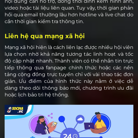
nội dung cần hỗ trợ, đồng thời đính kèm hình ảnh,
video hoặc tài liệu liên quan. Tuy vậy, thời gian phản
hồi qua email thường lâu hơn hotline và live chat do
cần thời gian kiểm tra thông tin.
Liên hệ qua mạng xã hội
Mạng xã hội hiện là cách liên lạc được nhiều hội viên
lựa chọn nhờ khả năng tương tác linh hoạt và tốc
độ cập nhật nhanh. Thành viên có thể nhắn tin trực
tiếp thông qua fanpage chính thức hoặc các nền
tảng cộng đồng trực tuyến chỉ với vài thao tác đơn
giản. Ưu điểm của hình thức này nằm ở việc dễ
dàng theo dõi thông báo mới, chương trình ưu đãi
hoặc lịch bảo trì hệ thống.