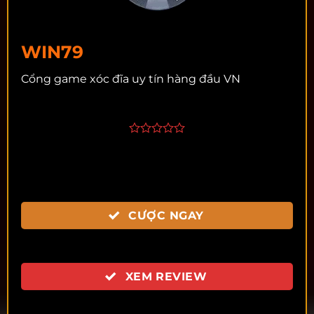
WIN79
Cổng game xóc đĩa uy tín hàng đầu VN
CƯỢC NGAY
XEM REVIEW