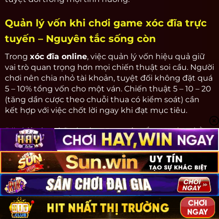
Quản lý vốn khi chơi game xóc đĩa trực
tuyến – Nguyên tắc sống còn
Trong
xóc đĩa online
, việc quản lý vốn hiệu quả giữ
vai trò quan trọng hơn mọi chiến thuật soi cầu. Người
chơi nên chia nhỏ tài khoản, tuyệt đối không đặt quá
5 – 10% tổng vốn cho một ván. Chiến thuật 5 – 10 – 20
(tăng dần cược theo chuỗi thua có kiểm soát) cần
kết hợp với việc chốt lời ngay khi đạt mục tiêu.
Đặc biệt, bạn hãy áp dụng nguyên tắc stop-loss bằng
cách đặt mức thua tối đa cho mỗi phiên chơi, khi
chạm ngưỡng này phải dừng lại ngay. Việc kiểm soát
dòng tiền khoa học chính là chìa khóa để game xóc
đĩa
trở thành hình thức giải trí bền vững, an toàn.
Tâm lý chơi xóc đĩa online – Sai lầm cần
tránh