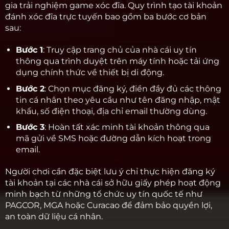
gia trải nghiệm game xóc đĩa. Quy trình tạo tài khoản
đánh xóc đĩa trực tuyến bao gồm ba bước cơ bản
sau:
Bước 1
: Truy cập trang chủ của nhà cái uy tín
thông qua trình duyệt trên máy tính hoặc tải ứng
dụng chính thức về thiết bị di động.
Bước 2
: Chọn mục đăng ký, điền đầy đủ các thông
tin cá nhân theo yêu cầu như tên đăng nhập, mật
khẩu, số điện thoại, địa chỉ email thường dùng.
Bước 3
: Hoàn tất xác minh tài khoản thông qua
mã gửi về SMS hoặc đường dẫn kích hoạt trong
email.
Người chơi cần đặc biệt lưu ý chỉ thực hiện đăng ký
tài khoản tại các nhà cái sở hữu giấy phép hoạt động
minh bạch từ những tổ chức uy tín quốc tế như
PAGCOR, MGA hoặc Curacao để đảm bảo quyền lợi,
an toàn dữ liệu cá nhân.