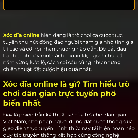
Xóc đĩa online
hiện đang là trò chơi cá cược trực
tuyến thu hút đông đảo người tham gia nhờ tính giải
trí cao và cơ hội nhận thưởng hấp dẫn. Để bắt đầu
hành trình này một cách thuận lợi, người chơi cần
nắm vững luật lệ, cách soi cầu cũng như những
chiến thuật đặt cược hiệu quả nhất.
Xóc đĩa online là gì? Tìm hiểu trò
chơi dân gian trực tuyến phổ
biến nhất
Đây là phiên bản kỹ thuật số của trò chơi dân gian
Việt Nam, cho phép người dùng đặt cược thông qua
giao diện trực tuyến. Hình thức này tái hiện hoàn hảo
quy tắc truyền thống kết hợp cùng công nghệ