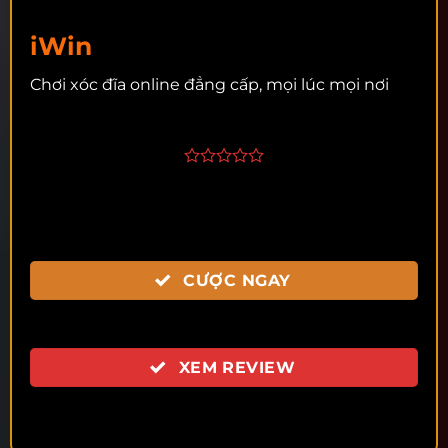
iWin
Chơi xóc đĩa online đẳng cấp, mọi lúc mọi nơi
CƯỢC NGAY
XEM REVIEW