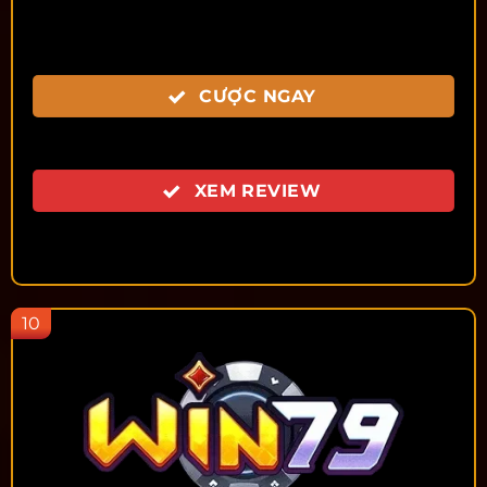
CƯỢC NGAY
XEM REVIEW