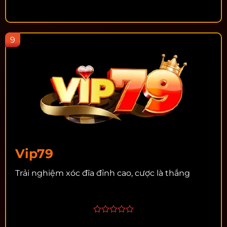
Vip79
Trải nghiệm xóc đĩa đỉnh cao, cược là thắng