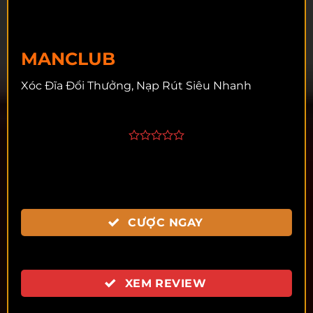
MANCLUB
Xóc Đĩa Đổi Thưởng, Nạp Rút Siêu Nhanh
CƯỢC NGAY
XEM REVIEW