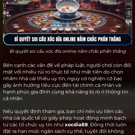
Bí quyết soi cầu xóc đĩa online nắm chắc phần thắng
Bên cạnh các vấn đề về pháp luật, người chơi còn đối
mặt với nhiều rủi ro thực tế như mất tiền do chọn
nhầm nhà cái thiếu uy tín, nguy cơ nghiện cờ bạc
gây ảnh hưởng tiêu cực đến tài chính cá nhân và
hạnh phúc gia đình cùng khả năng bị rò rỉ thông tin
cá nhân.
Nếu quyết định tham gia, bạn chỉ nên ưu tiên các
nhà cái quốc tế có giấy phép hoạt động minh bạch
từ các tổ chức uy tín như
xocdia88
. Đồng thời luôn
đặt ra hạn mức ngân sách cụ thể, tuyệt đối không