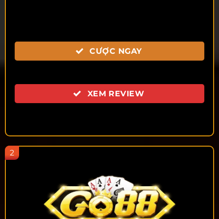
CƯỢC NGAY
XEM REVIEW