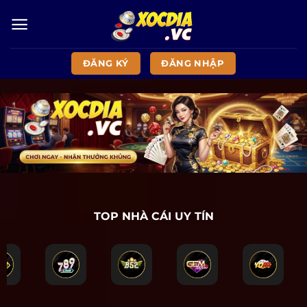
Bỏ
qua
nội
dung
ĐĂNG KÝ
ĐĂNG NHẬP
TOP NHÀ CÁI UY TÍN